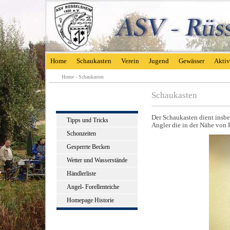
Home
Schaukasten
Verein
Jugend
Gewässer
Aktiv
Home
›
Schaukasten
Schaukasten
Der Schaukasten dient insbe
Tipps und Tricks
Angler die in der Nähe von 
Schonzeiten
Gesperrte Becken
Wetter und Wasserstände
Händlerliste
Angel- Forellenteiche
Homepage Historie