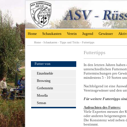
Home
Schaukasten
Verein
Jugend
Gewässer
Aktiv
Home
›
Schaukasten
›
Tipps und Tricks
›
Futtertipps
Futtertipps
Futter von
In den letzten Jahren haben
unterschiedlichen Futtersor
Einzelmehle
Futtermischungen pro Gewäss
mindestens 5 - 10 Sorten un
Browning
Nachfolgend ist eine Auswahl
Grebenstein
Vereinsgewässer und den um
Mosella
Für weitere Futtertipps sin
Sensas
Anfeuchten des Futters:
Viele Experten messen der K
oder anderen beigemengten 
Die Konsistenz wird neben 
bestimmt.