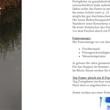
Fertigfutter ist grundsätzl
unterschiedlich stark aufne
Daher sollte das Futter in m
Im ersten Schritt wird ca. 
möglichst gut durchmischen 
Der letzte Befeuchtungsschr
Standzeit seine Konsistenz n
Da beim Vermischen des Futt
vor dem Fischen durch ein F
Futtermenge:
Die Futtermenge ist von de
Fischbestand
Fliessgeschwindigke
Wassertemperatur
Je grösser die oben genannte
Für das Stippen im Sommer a
Im Rhein Strom werden für d
1kg Futter gleich ein 1l Fut
1kg Fertigfutter trocken ents
Nach dem es angefeuchtet wur
Somit werden aus einer Futter