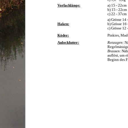
Vorfachlänge:
a) 15 - 22cm
b) 15 - 22cm
c) 22 - 37cm
a) Grösse 14 
Haken:
b) Grösse 16 
c) Grösse 12 
Köder:
Pinkies, Mad
Anlockfutter:
Rotaugen:
Nä
Regelmässige
Brassen:
Nähr
auflöst, um 
Beginn des F