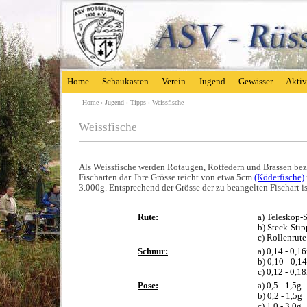
Home
Schaukasten
Verein
Jugend
Gewässer
Aktiv
Home
›
Jugend
›
Tipps
›
Weissfische
Weissfische
Als Weissfische werden Rotaugen, Rotfedern und Brassen bez
Fischarten dar. Ihre Grösse reicht von etwa 5cm
(Köderfische)
3.000g. Entsprechend der Grösse der zu beangelten Fischart i
Rute:
a) Teleskop-S
b) Steck-Stip
c) Rollenrute
Schnur:
a) 0,14 - 0,
b) 0,10 - 0,
c) 0,12 - 0,
Pose:
a) 0,5 - 1,5g
b) 0,2 - 1,5g
c) 1,0 - 3,0g